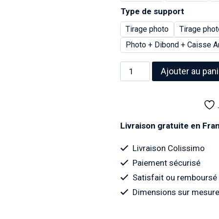
Type de support
Tirage photo
Tirage phot
Photo + Dibond + Caisse A
quantité
Ajouter au pani
de
Photo
d'un
Boeing
Livraison gratuite en Fr
377
Stratocruiser
Livraison Colissimo
-
Paiement sécurisé
1949
Satisfait ou remboursé
Dimensions sur mesure