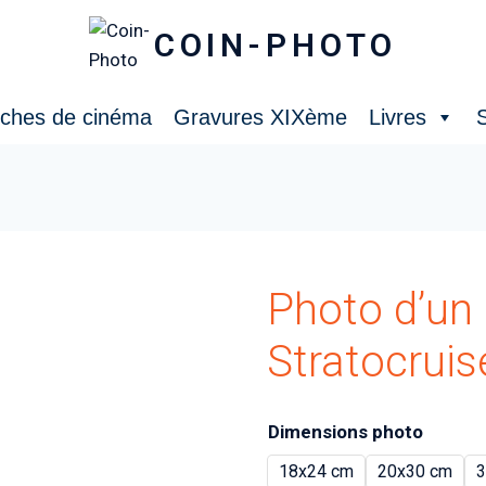
COIN-PHOTO
iches de cinéma
Gravures XIXème
Livres
S
Photo d’un
Stratocruis
Dimensions photo
18x24 cm
20x30 cm
3