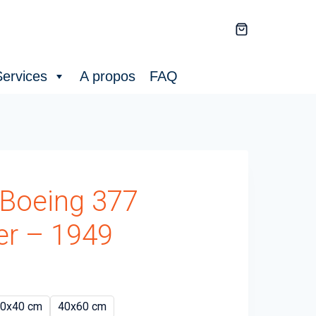
ervices
A propos
FAQ
 Boeing 377
er – 1949
0x40 cm
40x60 cm