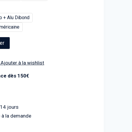
o + Alu Dibond
méricaine
er
Ajouter à la wishlist
ance dès 150€
 14 jours
 à la demande