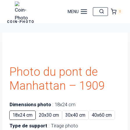
Aller
au
MENU
0
contenu
COIN-PHOTO
Photo du pont de
Manhattan – 1909
Dimensions photo
18x24 cm
18x24 cm
20x30 cm
30x40 cm
40x60 cm
Type de support
Tirage photo