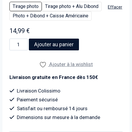
Tirage photo
Tirage photo + Alu Dibond
Effacer
Photo + Dibond + Caisse Américaine
14,99
€
quantité
Ajouter au panier
de
Photo
Ajouter à la wishlist
du
pont
Livraison gratuite en France dès 150€
de
Manhattan
Livraison Colissimo
-
Paiement sécurisé
1909
Satisfait ou remboursé 14 jours
Dimensions sur mesure à la demande