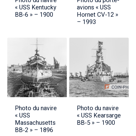
Photo du navire
Photo du porte-
« USS Kentucky
avions « USS
BB-6 » – 1900
Hornet CV-12 »
– 1993
Photo du navire
Photo du navire
« USS
« USS Kearsarge
Massachusetts
BB-5 » – 1900
BB-2 » – 1896