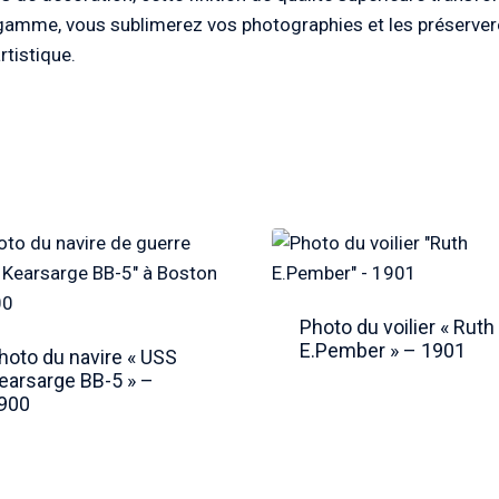
e gamme, vous sublimerez vos photographies et les préservere
rtistique.
Photo du voilier « Ruth
E.Pember » – 1901
hoto du navire « USS
earsarge BB-5 » –
900