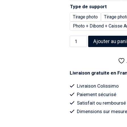
Type de support
Tirage photo
Tirage phot
Photo + Dibond + Caisse A
quantité
Ajouter au pani
de
Photo
d'une
bouteille
Livraison gratuite en Fr
de
Coca-
Livraison Colissimo
Cola
Paiement sécurisé
-
Satisfait ou remboursé
1952
Dimensions sur mesure