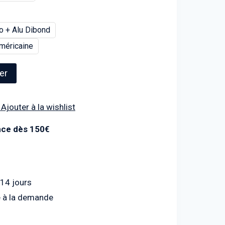
o + Alu Dibond
méricaine
er
Ajouter à la wishlist
ance dès 150€
 14 jours
 à la demande