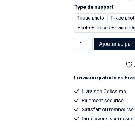
Type de support
Tirage photo
Tirage phot
Photo + Dibond + Caisse A
quantité
Ajouter au pani
de
Photo
du
"Cinéma
Livraison gratuite en Fr
Demours"
-
Livraison Colissimo
Années
Paiement sécurisé
50
Satisfait ou remboursé
Dimensions sur mesure