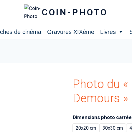
COIN-PHOTO
iches de cinéma
Gravures XIXème
Livres
S
Photo du «
Demours » 
Dimensions photo carrée
20x20 cm
30x30 cm
4