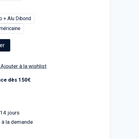
o + Alu Dibond
méricaine
er
Ajouter à la wishlist
ance dès 150€
 14 jours
 à la demande