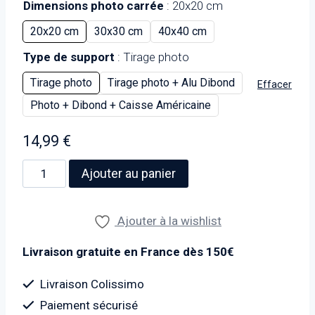
Dimensions photo carrée
20x20 cm
20x20 cm
30x30 cm
40x40 cm
Type de support
Tirage photo
Tirage photo
Tirage photo + Alu Dibond
Effacer
Photo + Dibond + Caisse Américaine
14,99
€
quantité
Ajouter au panier
de
Photo
Ajouter à la wishlist
de
peintres
Livraison gratuite en France dès 150€
à
la
Livraison Colissimo
place
Paiement sécurisé