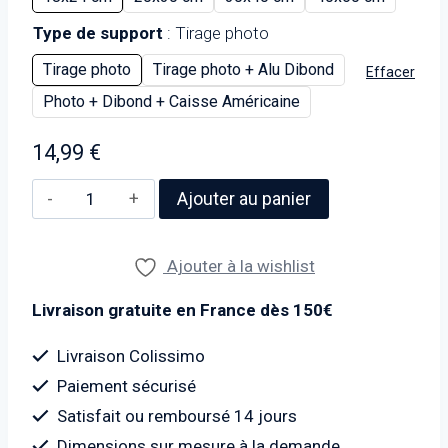
Type de support
Tirage photo
Tirage photo
Tirage photo + Alu Dibond
Effacer
Photo + Dibond + Caisse Américaine
14,99
€
quantité
Ajouter au panier
de
Photo
Ajouter à la wishlist
de
baigneurs
Livraison gratuite en France dès 150€
à
Washington
Livraison Colissimo
DC
Paiement sécurisé
-
Satisfait ou remboursé 14 jours
Années
Dimensions sur mesure à la demande