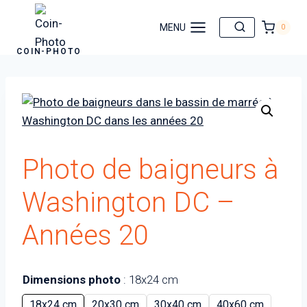
Aller
au
MENU
0
contenu
COIN-PHOTO
Photo de baigneurs à
Washington DC –
Années 20
Dimensions photo
18x24 cm
18x24 cm
20x30 cm
30x40 cm
40x60 cm