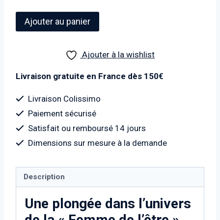
quantité
Ajouter au panier
de
MISS.TIC
Ajouter à la wishlist
ATTAK
–
Livraison gratuite en France dès 150€
L'Art
du
Livraison Colissimo
Pochoir
Paiement sécurisé
et
Satisfait ou remboursé 14 jours
de
Dimensions sur mesure à la demande
la
Poésie
Urbaine
Description
Une plongée dans l’univers
de la « Femme de l’être »